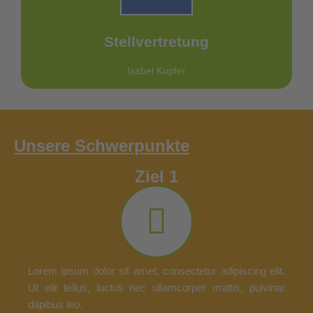
Email: sv-vorsitz(at)ker-landkreis-leipzig.de
Stellvertretung
Kontakt
Isabel Kupfer
Unsere Schwerpunkte
Ziel 1
Lorem ipsum dolor sit amet, consectetur adipiscing elit.
Ut elit tellus, luctus nec ullamcorper mattis, pulvinar
dapibus leo.