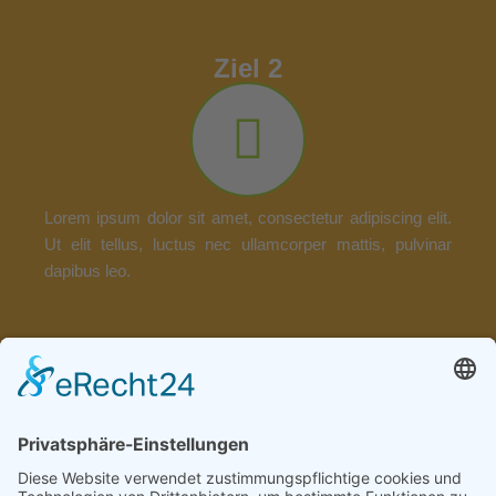
Ziel 2
Lorem ipsum dolor sit amet, consectetur adipiscing elit.
Ut elit tellus, luctus nec ullamcorper mattis, pulvinar
dapibus leo.
Ziel 3