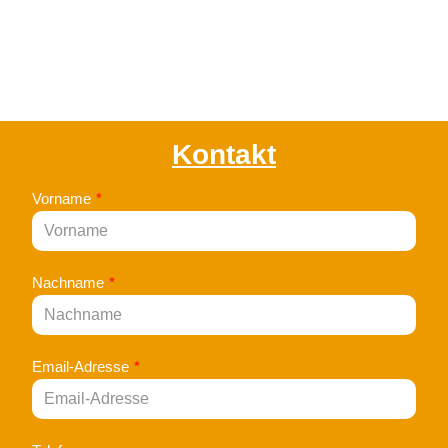
Zum
Inhalt
springen
Kontakt
Vorname
*
Nachname
*
Email-Adresse
*